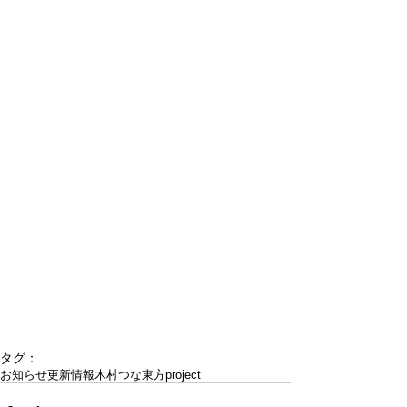
タグ：
お知らせ
更新情報
木村つな
東方project