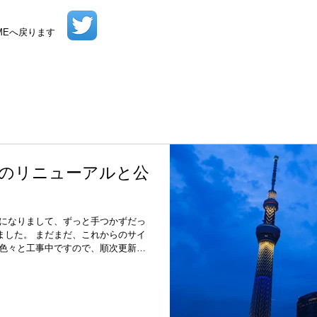
MEへ戻ります
ube
お知らせ
さとうみつ
つぼみ
ゆるケット
アイドルマスター
イベント
コ
マーキュリー
ダウンロード
パッケージ版
フェラチオ
作品紹介
動画
委託情
久
阿部乃みく
高垣楓
のリニューアルと公
年になりまして、ずっと手つかずだっ
ました。 まだまだ、これからのサイ
 色々と工事中ですので、順次更新し