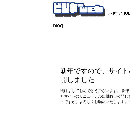
​←押すとHO
blog
amazon
blog
dmm
fc2ライブ
photo
tma
yout
コスプレav
シンデレラガールズ
セーラー
有村千佳
木村つな
東方project
湊璃久
湊莉
新年ですので、サイト
開しました
明けましておめでとうございます。 新
たサイトのリニューアルに挑戦し公開し
トですが、よろしくお願いいたします。
ていきたいと思います。